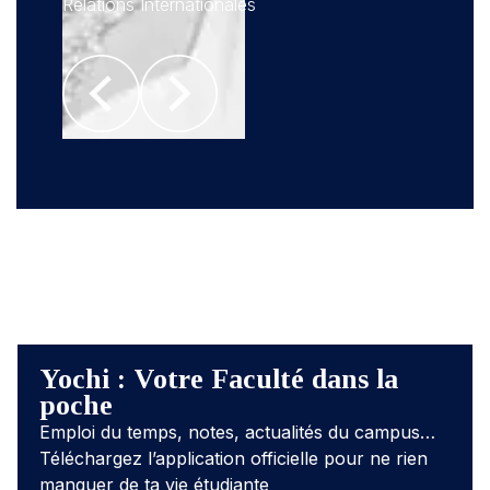
Relations Internationales
Haf
am
alum
ique
Psyc
Yochi : Votre Faculté dans la
poche
Emploi du temps, notes, actualités du campus…
Téléchargez l’application officielle pour ne rien
manquer de ta vie étudiante