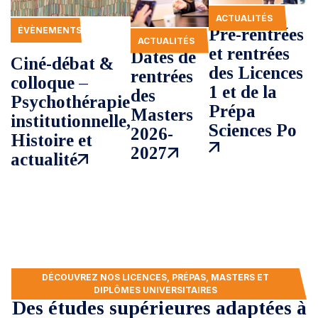
ACTUALITÉS
ÉVÈNEMENTS
Pré-rentrées
ACTUALITÉS
RECHERCHE
et rentrées
Dates de
Ciné-débat &
des Licences
rentrées
colloque –
1 et de la
des
Psychothérapie
Prépa
Masters
institutionnelle,
Sciences Po
2026-
Histoire et
2027
actualité
DÉCOUVREZ NOS LICENCES, PRÉPAS, MASTERS ET
DIPLÔMES UNIVERSITAIRES
Des études supérieures adaptées à