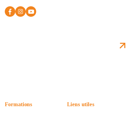
vers l'avenir
S'abonner à la newsletter
*
En vous inscrivant, vous acceptez avoir lu et accepté la
politique de confidentialité.
Télécharger la plaquette FLSH
Nous contacter
Formations
Liens utiles
Prépa Sciences Po
Formations
Masters
Admission & candidature
Licences
Logement étudiant