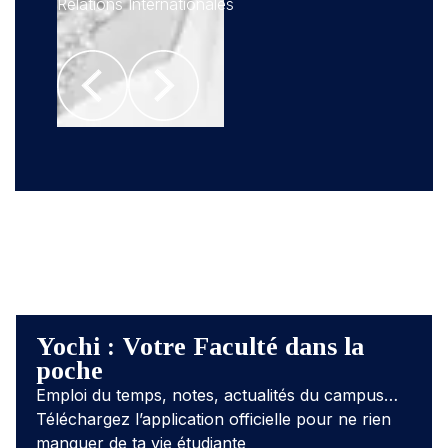
Relations Internationales
Haf
am
alum
ique
Psyc
Yochi : Votre Faculté dans la
poche
Emploi du temps, notes, actualités du campus…
Téléchargez l’application officielle pour ne rien
manquer de ta vie étudiante