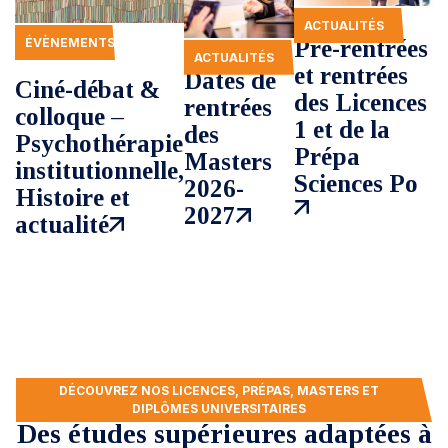
ACTUALITÉS
ÉVÈNEMENTS
Pré-rentrées
ACTUALITÉS
RECHERCHE
et rentrées
Dates de
Ciné-débat &
des Licences
rentrées
colloque –
1 et de la
des
Psychothérapie
Prépa
Masters
institutionnelle,
Sciences Po
2026-
Histoire et
2027
actualité
DÉCOUVREZ NOS LICENCES, PRÉPAS, MASTERS ET
DIPLÔMES UNIVERSITAIRES
Des études supérieures adaptées à