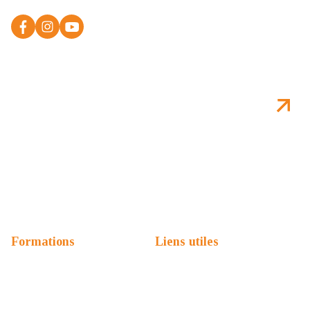
vers l'avenir
S'abonner à la newsletter
*
En vous inscrivant, vous acceptez avoir lu et accepté la
politique de confidentialité.
Télécharger la plaquette FLSH
Nous contacter
Formations
Liens utiles
Prépa Sciences Po
Formations
Masters
Admission & candidature
Licences
Logement étudiant